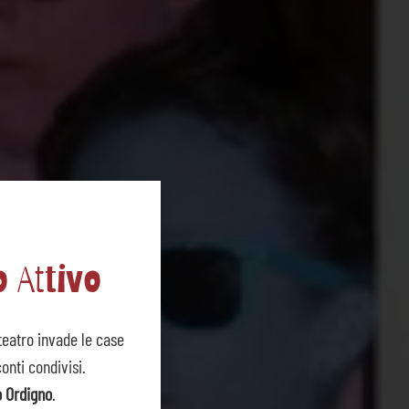
o Attivo
l teatro invade le case
onti condivisi.
o Ordigno
.