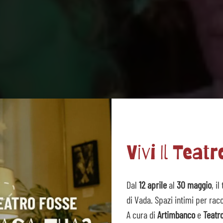
Vivi Il Teatr
Dal
12 aprile
al
30 maggio
, i
di Vada. Spazi intimi per racc
A cura di
Artimbanco
e
Teatr